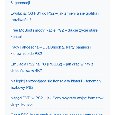
6. generacji
Ewolucja: Od PS1 do PS2 – jak zmieniła się grafika i
możliwości?
Free McBoot i modyfikacje PS2 – drugie życie starej
konsoli
Pady i akcesoria – DualShock 2, karty pamięci i
kierownice do PS2
Emulacja PS2 na PC (PCSX2) – jak grać w hity z
dzieciństwa w 4K?
Najlepiej sprzedająca się konsola w historii – fenomen
liczbowy PS2
Napęd DVD w PS2 – jak Sony wygrało wojnę formatów
dzięki konsoli
Gry z PS2, które zasługują na nowoczesny remake na