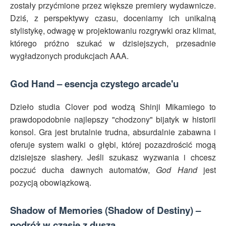
zostały przyćmione przez większe premiery wydawnicze.
Dziś, z perspektywy czasu, doceniamy ich unikalną
stylistykę, odwagę w projektowaniu rozgrywki oraz klimat,
którego próżno szukać w dzisiejszych, przesadnie
wygładzonych produkcjach AAA.
God Hand – esencja czystego arcade'u
Dzieło studia Clover pod wodzą Shinji Mikamiego to
prawdopodobnie najlepszy "chodzony" bijatyk w historii
konsol. Gra jest brutalnie trudna, absurdalnie zabawna i
oferuje system walki o głębi, której pozazdrościć mogą
dzisiejsze slashery. Jeśli szukasz wyzwania i chcesz
poczuć ducha dawnych automatów,
God Hand
jest
pozycją obowiązkową.
Shadow of Memories (Shadow of Destiny) –
podróż w czasie z duszą