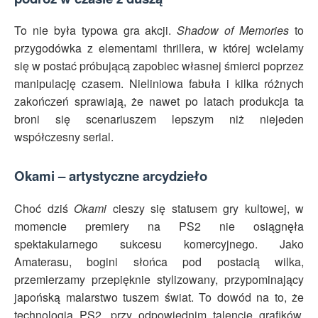
To nie była typowa gra akcji.
Shadow of Memories
to
przygodówka z elementami thrillera, w której wcielamy
się w postać próbującą zapobiec własnej śmierci poprzez
manipulację czasem. Nieliniowa fabuła i kilka różnych
zakończeń sprawiają, że nawet po latach produkcja ta
broni się scenariuszem lepszym niż niejeden
współczesny serial.
Okami – artystyczne arcydzieło
Choć dziś
Okami
cieszy się statusem gry kultowej, w
momencie premiery na PS2 nie osiągnęła
spektakularnego sukcesu komercyjnego. Jako
Amaterasu, bogini słońca pod postacią wilka,
przemierzamy przepięknie stylizowany, przypominający
japońską malarstwo tuszem świat. To dowód na to, że
technologia PS2, przy odpowiednim talencie grafików,