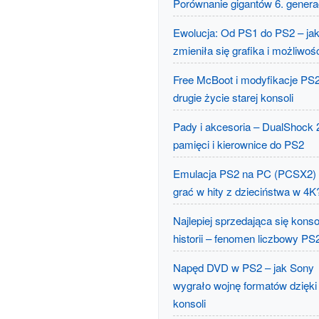
Porównanie gigantów 6. generac
Ewolucja: Od PS1 do PS2 – ja
zmieniła się grafika i możliwoś
Free McBoot i modyfikacje PS2
drugie życie starej konsoli
Pady i akcesoria – DualShock 2
pamięci i kierownice do PS2
Emulacja PS2 na PC (PCSX2) 
grać w hity z dzieciństwa w 4K
Najlepiej sprzedająca się kons
historii – fenomen liczbowy PS
Napęd DVD w PS2 – jak Sony
wygrało wojnę formatów dzięki
konsoli