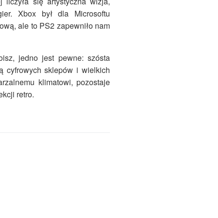
 liczyła się artystyczna wizja,
ier. Xbox był dla Microsoftu
rową, ale to PS2 zapewniło nam
oisz, jedno jest pewne: szósta
ą cyfrowych sklepów i wielkich
tarzalnemu klimatowi, pozostaje
cji retro.