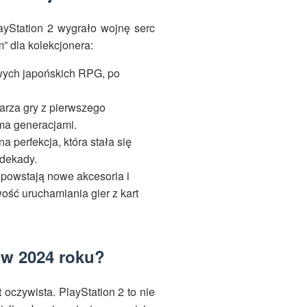
ayStation 2 wygrało wojnę serc
” dla kolekcjonera:
owych japońskich RPG, po
rza gry z pierwszego
ma generacjami.
 perfekcja, która stała się
 dekady.
 powstają nowe akcesoria i
ość uruchamiania gier z kart
 w 2024 roku?
oczywista. PlayStation 2 to nie