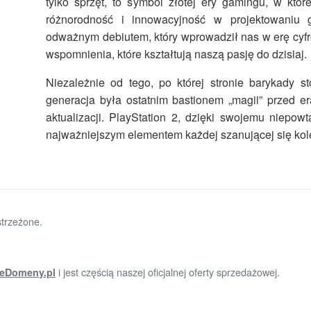
tylko sprzęt, to symbol złotej ery gamingu, w której
różnorodność i innowacyjność w projektowaniu g
odważnym debiutem, który wprowadził nas w erę cyf
wspomnienia, które kształtują naszą pasję do dzisiaj.
Niezależnie od tego, po której stronie barykady st
generacja była ostatnim bastionem „magii” przed er
aktualizacji. PlayStation 2, dzięki swojemu niepow
najważniejszym elementem każdej szanującej się kolek
trzeżone.
i jest częścią naszej oficjalnej oferty sprzedażowej.
eDomeny.pl