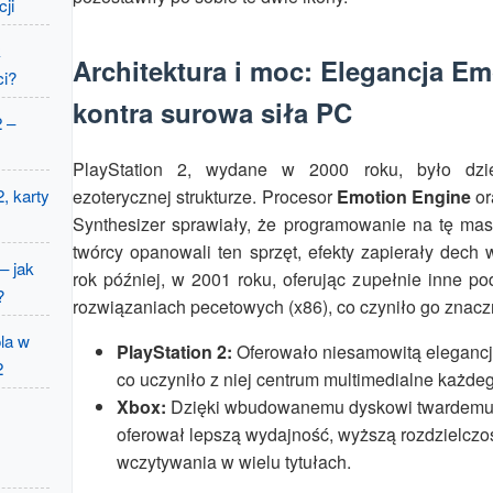
ji
k
Architektura i moc: Elegancja E
ci?
kontra surowa siła PC
 –
PlayStation 2, wydane w 2000 roku, było dzi
ezoterycznej strukturze. Procesor
Emotion Engine
or
, karty
Synthesizer sprawiały, że programowanie na tę ma
twórcy opanowali ten sprzęt, efekty zapierały dech
– jak
rok później, w 2001 roku, oferując zupełnie inne pod
?
rozwiązaniach pecetowych (x86), co czyniło go znacz
ola w
PlayStation 2:
Oferowało niesamowitą elegancję
2
co uczyniło z niej centrum multimedialne każde
Xbox:
Dzięki wbudowanemu dyskowi twardemu 
oferował lepszą wydajność, wyższą rozdzielczoś
wczytywania w wielu tytułach.