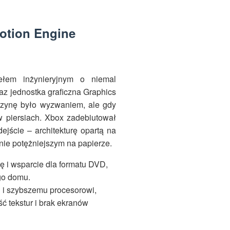
motion Engine
ełem inżynieryjnym o niemal
az jednostka graficzna Graphics
szynę było wyzwaniem, ale gdy
 w piersiach. Xbox zadebiutował
ejście – architekturę opartą na
nie potężniejszym na papierze.
 i wsparcie dla formatu DVD,
go domu.
i szybszemu procesorowi,
ć tekstur i brak ekranów