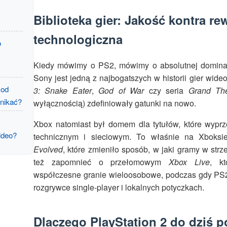
Biblioteka gier: Jakość kontra re
technologiczna
o
Kiedy mówimy o PS2, mówimy o absolutnej dominacji
Sony jest jedną z najbogatszych w historii gier wideo
 od
3: Snake Eater
,
God of War
czy seria
Grand The
unikać?
wyłącznością) zdefiniowały gatunki na nowo.
Xbox natomiast był domem dla tytułów, które wypr
ideo?
technicznym i sieciowym. To właśnie na Xboksi
Evolved
, które zmieniło sposób, w jaki gramy w str
też zapomnieć o przełomowym
Xbox Live
, k
współczesne granie wieloosobowe, podczas gdy PS2 
rozgrywce single-player i lokalnych potyczkach.
Dlaczego PlayStation 2 do dziś p